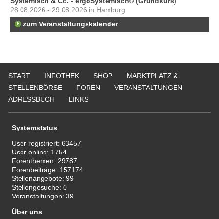
Systemisch & Co. - ergoSystemisch© (Grundkurs)
28.08.2026 - 29.08.2026 in Hamburg
zum Veranstaltungskalender
START
INFOTHEK
SHOP
MARKTPLATZ &
STELLENBÖRSE
FOREN
VERANSTALTUNGEN
ADRESSBUCH
LINKS
Systemstatus
User registriert:
63457
User online:
1754
Forenthemen:
29787
Forenbeiträge:
157174
Stellenangebote:
99
Stellengesuche:
0
Veranstaltungen:
39
Über uns