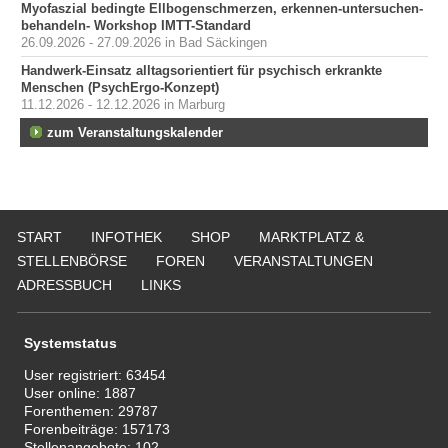
Myofaszial bedingte Ellbogenschmerzen, erkennen-untersuchen-
behandeln- Workshop IMTT-Standard
26.09.2026 - 27.09.2026 in Bad Säckingen
Handwerk-Einsatz alltagsorientiert für psychisch erkrankte
Menschen (PsychErgo-Konzept)
11.12.2026 - 12.12.2026 in Marburg
zum Veranstaltungskalender
START
INFOTHEK
SHOP
MARKTPLATZ &
STELLENBÖRSE
FOREN
VERANSTALTUNGEN
ADRESSBUCH
LINKS
Systemstatus
User registriert:
63454
User online:
1887
Forenthemen:
29787
Forenbeiträge:
157173
Stellenangebote:
102