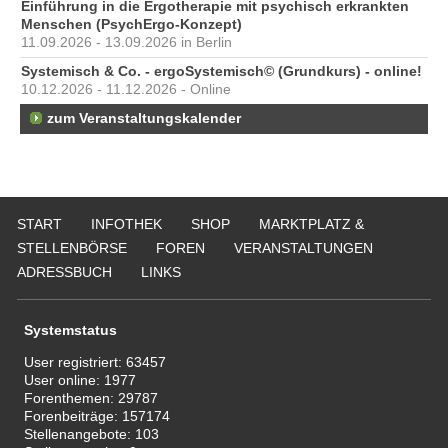
Einführung in die Ergotherapie mit psychisch erkrankten
Menschen (PsychErgo-Konzept)
11.09.2026 - 13.09.2026 in Berlin
Systemisch & Co. - ergoSystemisch© (Grundkurs) - online!
10.12.2026 - 11.12.2026 - Online
zum Veranstaltungskalender
START
INFOTHEK
SHOP
MARKTPLATZ &
STELLENBÖRSE
FOREN
VERANSTALTUNGEN
ADRESSBUCH
LINKS
Systemstatus
User registriert:
63457
User online:
1977
Forenthemen:
29787
Forenbeiträge:
157174
Stellenangebote:
103