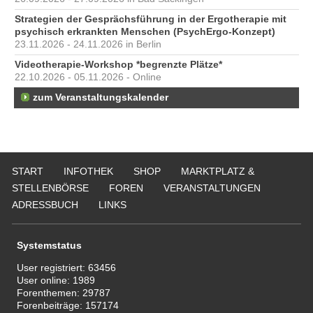
Strategien der Gesprächsführung in der Ergotherapie mit
psychisch erkrankten Menschen (PsychErgo-Konzept)
23.11.2026 - 24.11.2026 in Berlin
Videotherapie-Workshop *begrenzte Plätze*
22.10.2026 - 05.11.2026 - Online
zum Veranstaltungskalender
START
INFOTHEK
SHOP
MARKTPLATZ &
STELLENBÖRSE
FOREN
VERANSTALTUNGEN
ADRESSBUCH
LINKS
Systemstatus
User registriert:
63456
User online:
1989
Forenthemen:
29787
Forenbeiträge:
157174