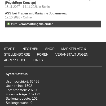
(PsychErgo-Konzept)
13.11.2027 - 14.11.2026 in Berlin
ASS bei Frauen mit Marianne Jouanneaux
17.10.2026 - Online
zum Veranstaltungskalender
START
INFOTHEK
SHOP
MARKTPLATZ &
STELLENBÖRSE
FOREN
VERANSTALTUNGEN
ADRESSBUCH
LINKS
Systemstatus
User registriert:
63455
User online:
1502
Forenthemen:
29787
Forenbeiträge:
157173
Stellenangebote:
102
Stellengesuche:
0