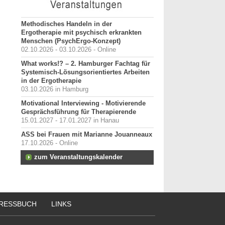
Methodisches Handeln in der
Ergotherapie mit psychisch erkrankten
Menschen (PsychErgo-Konzept)
02.10.2026 - 03.10.2026 - Online
What works!? – 2. Hamburger Fachtag für
Systemisch-Lösungsorientiertes Arbeiten
in der Ergotherapie
03.10.2026 in Hamburg
Motivational Interviewing - Motivierende
Gesprächsführung für Therapierende
15.01.2027 - 17.01.2027 in Hanau
ASS bei Frauen mit Marianne Jouanneaux
17.10.2026 - Online
zum Veranstaltungskalender
RESSBUCH
LINKS