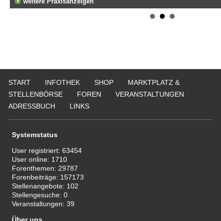
weitere Praxisanzeigen
START
INFOTHEK
SHOP
MARKTPLATZ &
STELLENBÖRSE
FOREN
VERANSTALTUNGEN
ADRESSBUCH
LINKS
Systemstatus
User registriert:
63454
User online:
1710
Forenthemen:
29787
Forenbeiträge:
157173
Stellenangebote:
102
Stellengesuche:
0
Veranstaltungen:
39
Über uns