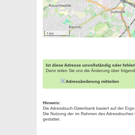
1 km
Ist diese Adresse unvollständig oder fehle
Dann teilen Sie uns die Änderung über folgend
Adressänderung mitteilen
Hinweis:
Die Adressbuch-Datenbank basiert auf der Ergo
Die Nutzung der im Rahmen des Adressbuches ver
gestattet.