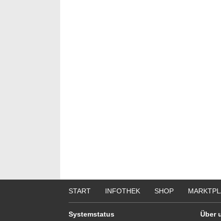
Bewer
Septe
Berlin/
we
START
INFOTHEK
SHOP
MARKTPL
Systemstatus
Über 