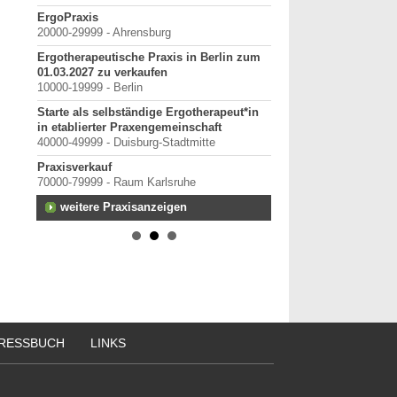
terung
ErgoPraxis
Bewerbung um einen P
20000-29999 - Ahrensburg
September 2026
Berlin/ Mitte
Ergotherapeutische Praxis in Berlin zum
h-
01.03.2027 zu verkaufen
weitere Praktiku
 oder
10000-19999 - Berlin
Starte als selbständige Ergotherapeut*in
in etablierter Praxengemeinschaft
40000-49999 - Duisburg-Stadtmitte
Praxisverkauf
13.
70000-79999 - Raum Karlsruhe
weitere Praxisanzeigen
RESSBUCH
LINKS