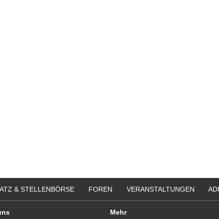
bung um einen Praktikumsplatz für
Ergotherapeut*in (m/w/d) zur Erwei
mber 2026
unseres Teams gesucht
 Mitte
74731 - Walldürn
itere Praktikumsgesuche
Ergotherapeut (m/w/d) für psychisc
funktionelle Behandlung in Teilzeit
Vollzeit
20144 - Hamburg
Ergotherapeut (m/w/d)
29221 - Celle
Attraktive Stelle sucht Therapeut & 
Monatsgehalt
13507 - Berlin
weitere Stellenangebote
ATZ & STELLENBÖRSE
FOREN
VERANSTALTUNGEN
AD
uns
Mehr