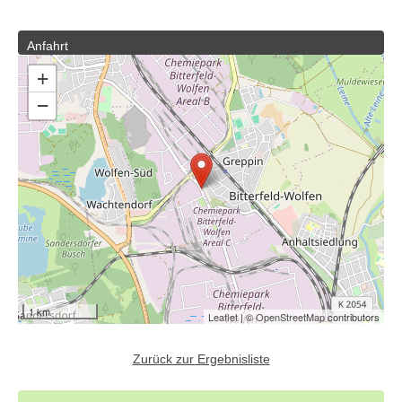
Anfahrt
+
−
1 km
Leaflet
| ©
OpenStreetMap
contributors
Zurück zur Ergebnisliste