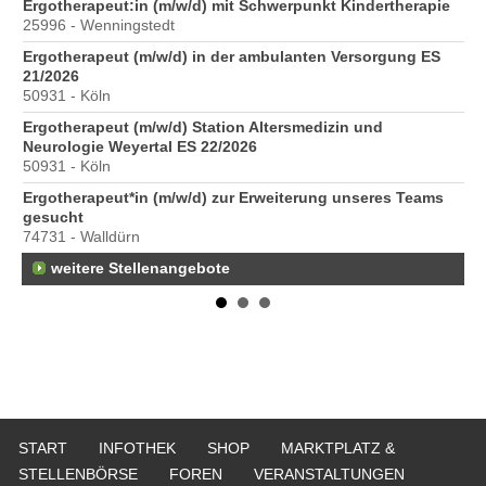
6
Ergotherapeut:in (m/w/d) mit Schwerpunkt Kindertherapie
Er
25996 - Wenningstedt
20
Ergotherapeut (m/w/d) in der ambulanten Versorgung ES
Er
21/2026
ve
50931 - Köln
10
Ergotherapeut (m/w/d) Station Altersmedizin und
St
Neurologie Weyertal ES 22/2026
Pr
50931 - Köln
40
Ergotherapeut*in (m/w/d) zur Erweiterung unseres Teams
Pr
gesucht
70
74731 - Walldürn
weitere Stellenangebote
START
INFOTHEK
SHOP
MARKTPLATZ &
STELLENBÖRSE
FOREN
VERANSTALTUNGEN