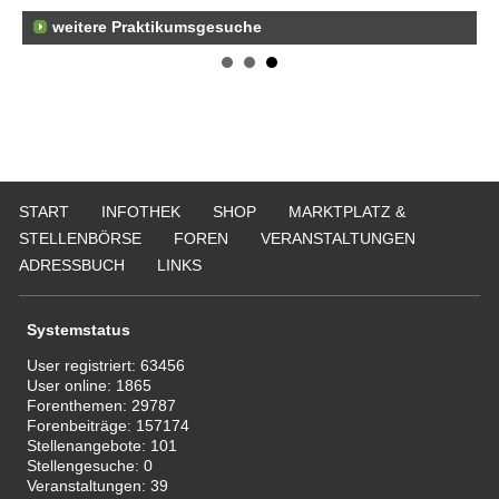
weitere Praktikumsgesuche
Er
21
50
Er
Ne
50
Er
ge
START
INFOTHEK
SHOP
MARKTPLATZ &
74
STELLENBÖRSE
FOREN
VERANSTALTUNGEN
ADRESSBUCH
LINKS
Systemstatus
User registriert:
63456
User online:
1865
Forenthemen:
29787
Forenbeiträge:
157174
Stellenangebote:
101
Stellengesuche:
0
Veranstaltungen:
39