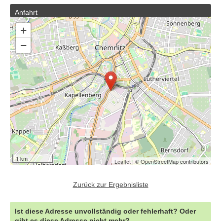
Anfahrt
+
−
1 km
Leaflet
| ©
OpenStreetMap
contributors
Zurück zur Ergebnisliste
Ist diese Adresse unvollständig oder fehlerhaft? Oder
gibt es diese Adresse nicht mehr?