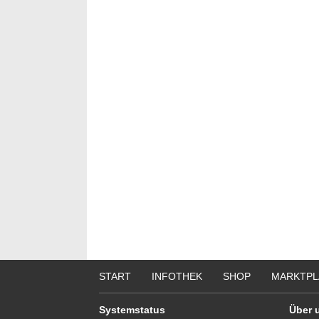
Bewer
Septe
Berlin/
we
START
INFOTHEK
SHOP
MARKTPL
Systemstatus
Über 