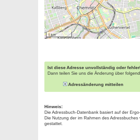
1 km
Ist diese Adresse unvollständig oder fehle
Dann teilen Sie uns die Änderung über folgend
Adressänderung mitteilen
Hinweis:
Die Adressbuch-Datenbank basiert auf der Ergo
Die Nutzung der im Rahmen des Adressbuches ver
gestattet.