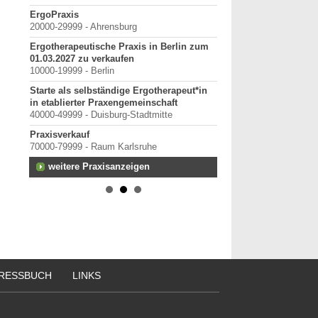
rg-
ErgoPraxis
Bewerbung um einen P
20000-29999 - Ahrensburg
September 2026
Berlin/ Mitte
Ergotherapeutische Praxis in Berlin zum
erpunkt
01.03.2027 zu verkaufen
weitere Praktiku
10000-19999 - Berlin
Starte als selbständige Ergotherapeut*in
anten
in etablierter Praxengemeinschaft
40000-49999 - Duisburg-Stadtmitte
Praxisverkauf
70000-79999 - Raum Karlsruhe
rtal
weitere Praxisanzeigen
RESSBUCH
LINKS