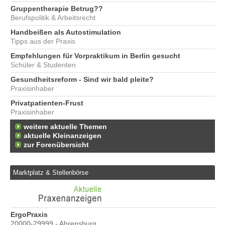
Gruppentherapie Betrug??
Berufspolitik & Arbeitsrecht
Handbeißen als Autostimulation
Tipps aus der Praxis
Empfehlungen für Vorpraktikum in Berlin gesucht
Schüler & Studenten
Gesundheitsreform - Sind wir bald pleite?
Praxisinhaber
Privatpatienten-Frust
Praxisinhaber
weitere aktuelle Themen
aktuelle Kleinanzeigen
zur Forenübersicht
Marktplatz & Stellenbörse
e
ErgoPraxis
Be
20000-29999 - Ahrensburg
Ber