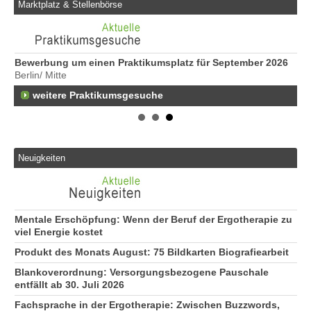
Marktplatz & Stellenbörse
Bewerbung um einen Praktikumsplatz für September 2026
We
Berlin/ Mitte
Er
22
weitere Praktikumsgesuche
Er
25
Er
21
Neuigkeiten
50
Er
Ne
50
Mentale Erschöpfung: Wenn der Beruf der Ergotherapie zu
viel Energie kostet
Produkt des Monats August: 75 Bildkarten Biografiearbeit
Blankoverordnung: Versorgungsbezogene Pauschale
entfällt ab 30. Juli 2026
Fachsprache in der Ergotherapie: Zwischen Buzzwords,