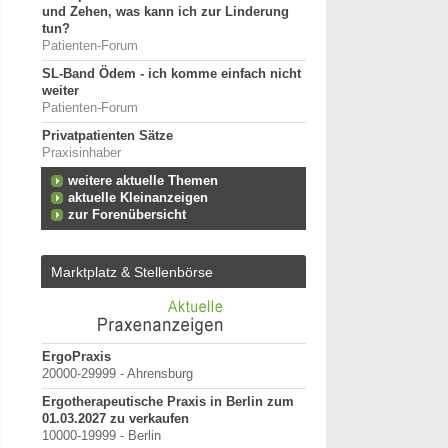
und Zehen, was kann ich zur Linderung
tun?
Patienten-Forum
SL-Band Ödem - ich komme einfach nicht
weiter
Patienten-Forum
Privatpatienten Sätze
Praxisinhaber
weitere aktuelle Themen
aktuelle Kleinanzeigen
zur Forenübersicht
Marktplatz & Stellenbörse
terung
ErgoPraxis
Bewerbung um einen P
20000-29999 - Ahrensburg
September 2026
Berlin/ Mitte
Ergotherapeutische Praxis in Berlin zum
h-
01.03.2027 zu verkaufen
weitere Praktiku
 oder
10000-19999 - Berlin