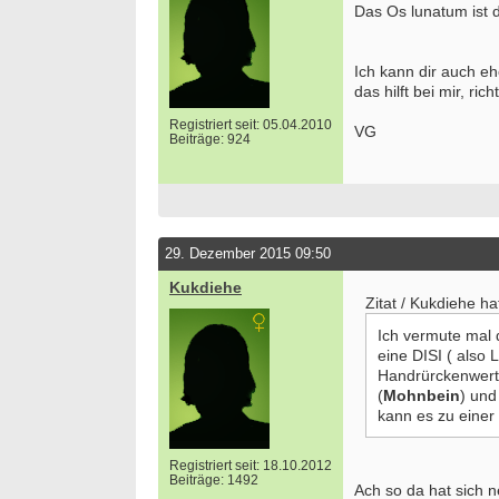
Das Os lunatum ist
Ich kann dir auch eh
das hilft bei mir, r
Registriert seit: 05.04.2010
VG
Beiträge: 924
29. Dezember 2015 09:50
Kukdiehe
Zitat / Kukdiehe h
Ich vermute mal 
eine DISI ( also
Handrürckenwerts
(
Mohnbein
) un
kann es zu einer
Registriert seit: 18.10.2012
Beiträge: 1492
Ach so da hat sich 