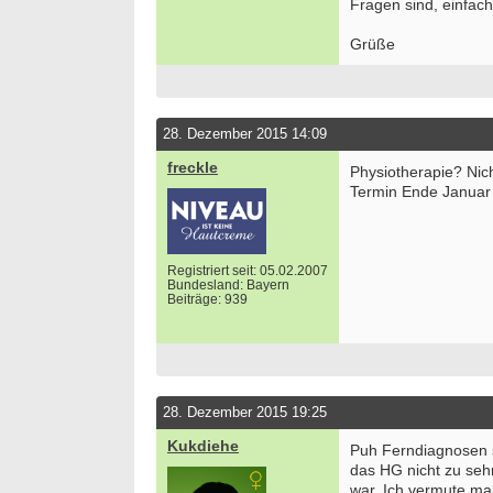
Fragen sind, einfach
Grüße
28. Dezember 2015 14:09
freckle
Physiotherapie? Nic
Termin Ende Januar
Registriert seit: 05.02.2007
Bundesland: Bayern
Beiträge: 939
28. Dezember 2015 19:25
Kukdiehe
Puh Ferndiagnosen si
das HG nicht zu seh
war. Ich vermute ma