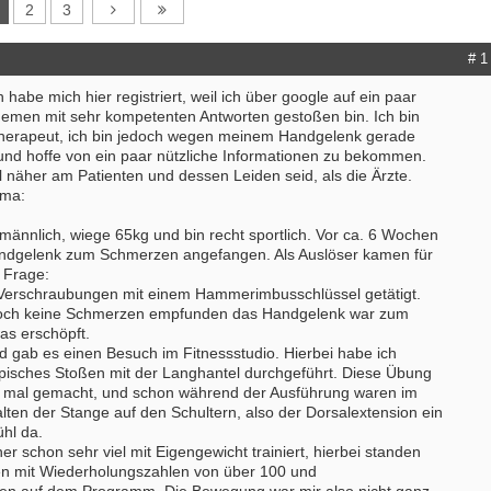
2
3
# 1
habe mich hier registriert, weil ich über google auf ein paar
hemen mit sehr kompetenten Antworten gestoßen bin. Ich bin
Therapeut, ich bin jedoch wegen meinem Handgelenk gerade
 und hoffe von ein paar nützliche Informationen zu bekommen.
iel näher am Patienten und dessen Leiden seid, als die Ärzte.
ema:
, männlich, wiege 65kg und bin recht sportlich. Vor ca. 6 Wochen
andgelenk zum Schmerzen angefangen. Als Auslöser kamen für
 Frage:
 Verschraubungen mit einem Hammerimbusschlüssel getätigt.
edoch keine Schmerzen empfunden das Handgelenk war zum
was erschöpft.
d gab es einen Besuch im Fitnessstudio. Hierbei habe ich
isches Stoßen mit der Langhantel durchgeführt. Diese Übung
n mal gemacht, und schon während der Ausführung waren im
ten der Stange auf den Schultern, also der Dorsalextension ein
hl da.
er schon sehr viel mit Eigengewicht trainiert, hierbei standen
zen mit Wiederholungszahlen von über 100 und