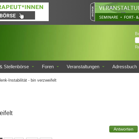
B
Re
& Stellenbörse
Foren
Veranstaltungen
Adressbuch
k-Instabilität - bin verzweifelt
ifelt