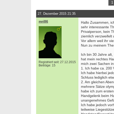
1
27. Dezember 2015 21:35
mri86
Hallo Zusammen, ich 
sehr interessante T
Privatperson, kein 
ziemlich verzweifelt
Vor allem weil ihr v
Nun zu meinem Th
Ich bin 30 Jahre alt
hat mein rechtes H
Registriert seit: 27.12.2015
mich zwei Sachen in
Beiträge: 15
1. Ich habe ca. 200
Ich habe hierbei j
Schluss lediglich et
2. Am gleichen Aben
mehrere Sätze olymp
habe ich zum erste
Handgelenk beim Hal
unangenehmes Gefü
Ich habe jedoch vorh
teilweise Liegestüt