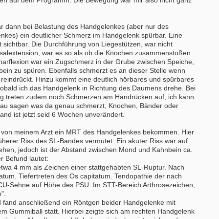
zen auf dem Programm. Die Bewegung war mir also nicht ganz
r dann bei Belastung des Handgelenkes (aber nur des
es) ein deutlicher Schmerz im Handgelenk spürbar. Eine
 sichtbar. Die Durchführung von Liegestützen, war nicht
rsalextension, war es so als ob die Knochen zusammenstoßen
marflexion war ein Zugschmerz in der Grube zwischen Speiche,
in zu spüren. Ebenfalls schmerzt es an dieser Stelle wenn
reindrückt. Hinzu kommt eine deutlich hörbares und spürbares
obald ich das Handgelenk in Richtung des Daumens drehe. Bei
ng treten zudem noch Schmerzen am Handrücken auf, ich kann
enau sagen was da genau schmerzt, Knochen, Bänder oder
and ist jetzt seid 6 Wochen unverändert.
n von meinem Arzt ein MRT des Handgelenkes bekommen. Hier
rüherer Riss des SL-Bandes vermutet. Ein akuter Riss war auf
hen, jedoch ist der Abstand zwischen Mond und Kahnbein ca.
 Befund lautet:
twa 4 mm als Zeichen einer stattgehabten SL-Ruptur. Nach
bung um einen Praktikumsplatz für
Ergotherapeut*in (m/w/d) zur Erwei
natum. Tiefertreten des Os capitatum. Tendopathie der nach
mber 2026
unseres Teams gesucht
ECU-Sehne auf Höhe des PSU. Im STT-Bereich Arthrosezeichen,
 Mitte
74731 - Walldürn
".
 fand anschließend ein Röntgen beider Handgelenke mit
itere Praktikumsgesuche
Ergotherapeut (m/w/d) für psychisc
 Gummiball statt. Hierbei zeigte sich am rechten Handgelenk
funktionelle Behandlung in Teilzeit