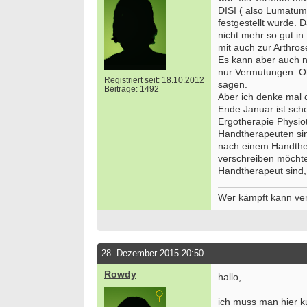
DISI ( also Lumatum
festgestellt wurde
nicht mehr so gut in
mit auch zur Arthros
Es kann aber auch n
nur Vermutungen. O
Registriert seit: 18.10.2012
sagen.
Beiträge: 1492
Aber ich denke mal 
Ende Januar ist sch
Ergotherapie Physio
Handtherapeuten sin
nach einem Handthe
verschreiben möchte
Handtherapeut sind, 
Wer kämpft kann verl
28. Dezember 2015 20:50
Rowdy
hallo,
ich muss man hier ku