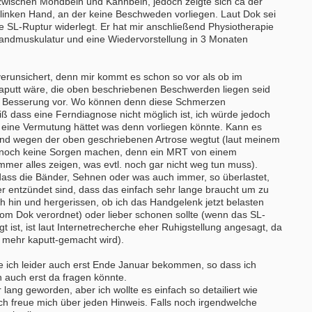
 zwischen Mondbein und Kahnbein, jedoch zeigte sich ca der
Vollzeit
 linken Hand, an der keine Beschweden vorliegen. Laut Dok sei
20144 - Hamburg
e SL-Ruptur widerlegt. Er hat mir anschließend Physiotherapie
Ergotherapeut (m/w/d)
Handmuskulatur und eine Wiedervorstellung in 3 Monaten
29221 - Celle
Attraktive Stelle sucht Therapeut & 
 verunsichert, denn mir kommt es schon so vor als ob im
Monatsgehalt
putt wäre, die oben beschriebenen Beschwerden liegen seid
13507 - Berlin
Besserung vor. Wo können denn diese Schmerzen
"ErgotherapeutIn (m/w/d)" gesucht -
 dass eine Ferndiagnose nicht möglich ist, ich würde jedoch
professioneller Praxis mit herzlich
r eine Vermutung hättet was denn vorliegen könnte. Kann es
tollem Team!
and wegen der oben geschriebenen Artrose wegtut (laut meinem
12099 - Berlin
a noch keine Sorgen machen, denn ein MRT von einem
mer alles zeigen, was evtl. noch gar nicht weg tun muss).
Ergotherapeut (m/w/d) Köln
dass die Bänder, Sehnen oder was auch immer, so überlastet,
50996 - Köln
er entzündet sind, dass das einfach sehr lange braucht um zu
Ergotherapeuten (m/w/d) in Voll- od
lich hin und hergerissen, ob ich das Handgelenk jetzt belasten
Teilzeit und unbefristet
vom Dok verordnet) oder lieber schonen sollte (wenn das SL-
25524 - Itzehoe
 ist, ist laut Internetrecherche eher Ruhigstellung angesagt, da
 mehr kaputt-gemacht wird).
weitere Stellenangebote
 ich leider auch erst Ende Januar bekommen, so dass ich
auch erst da fragen könnte.
r lang geworden, aber ich wollte es einfach so detailiert wie
Ich freue mich über jeden Hinweis. Falls noch irgendwelche