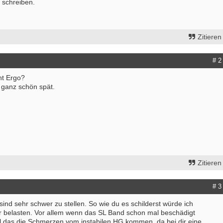
 schreiben.
Zitieren
# 2
ht Ergo?
 ganz schön spät.
Zitieren
# 3
nd sehr schwer zu stellen. So wie du es schilderst würde ich
r belasten. Vor allem wenn das SL Band schon mal beschädigt
l das die Schmerzen vom instabilen HG kommen, da bei dir eine