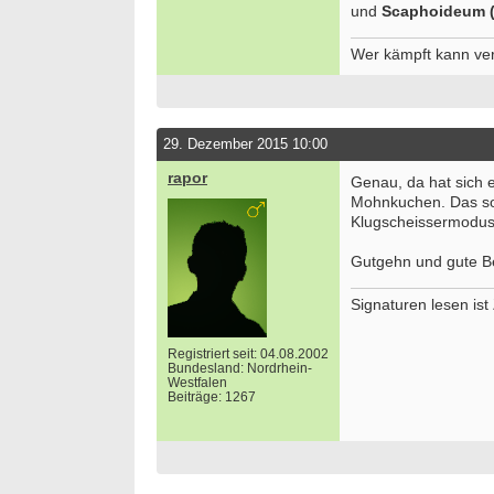
und
Scaphoideum 
Wer kämpft kann verl
29. Dezember 2015 10:00
rapor
Genau, da hat sich e
Mohnkuchen. Das sol
Klugscheissermodus
Gutgehn und gute B
Signaturen lesen is
Registriert seit: 04.08.2002
Bundesland: Nordrhein-
Westfalen
Beiträge: 1267