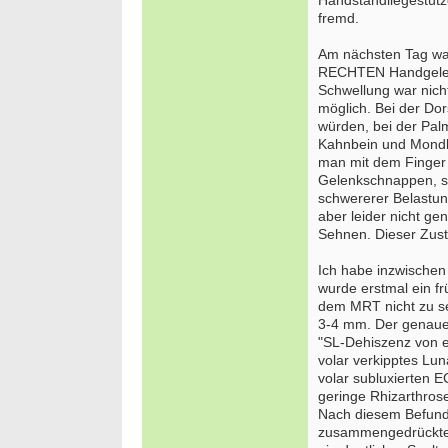
Handstandliegestüt
fremd.
Am nächsten Tag wa
RECHTEN Handgelenk
Schwellung war nicht
möglich. Bei der Do
würden, bei der Pal
Kahnbein und Mondbe
man mit dem Finger 
Gelenkschnappen, s
schwererer Belastu
aber leider nicht g
Sehnen. Dieser Zust
Ich habe inzwische
wurde erstmal ein f
dem MRT nicht zu se
3-4 mm. Der genauer
"SL-Dehiszenz von e
Bewer
volar verkipptes Lu
Septe
volar subluxierten 
Berlin/
geringe Rhizarthrose
Nach diesem Befund
we
zusammengedrücktem