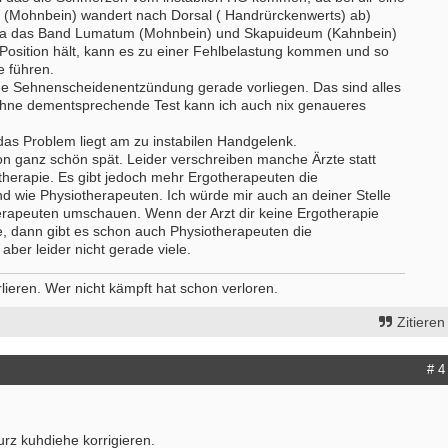
 (Mohnbein) wandert nach Dorsal ( Handrürckenwerts) ab)
. Da das Band Lumatum (Mohnbein) und Skapuideum (Kahnbein)
 Position hält, kann es zu einer Fehlbelastung kommen und so
e führen.
e Sehnenscheidenentzündung gerade vorliegen. Das sind alles
hne dementsprechende Test kann ich auch nix genaueres
das Problem liegt am zu instabilen Handgelenk.
on ganz schön spät. Leider verschreiben manche Ärzte statt
therapie. Es gibt jedoch mehr Ergotherapeuten die
d wie Physiotherapeuten. Ich würde mir auch an deiner Stelle
rapeuten umschauen. Wenn der Arzt dir keine Ergotherapie
, dann gibt es schon auch Physiotherapeuten die
aber leider nicht gerade viele.
ieren. Wer nicht kämpft hat schon verloren.
Zitieren
# 4
rz kuhdiehe korrigieren.