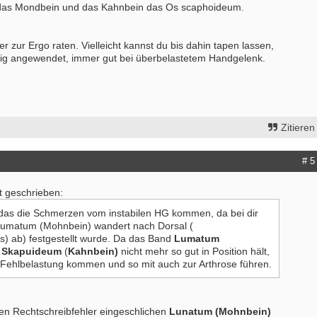
 das Mondbein und das Kahnbein das Os scaphoideum.
er zur Ergo raten. Vielleicht kannst du bis dahin tapen lassen,
ichtig angewendet, immer gut bei überbelastetem Handgelenk.
Zitieren
# 5
at geschrieben:
das die Schmerzen vom instabilen HG kommen, da bei dir
 Lumatum (Mohnbein) wandert nach Dorsal (
) ab) festgestellt wurde. Da das Band
Lumatum
d
Skapuideum
(
Kahnbein)
nicht mehr so gut in Position hält,
 Fehlbelastung kommen und so mit auch zur Arthrose führen.
nen Rechtschreibfehler eingeschlichen
Lunatum (Mohnbein)