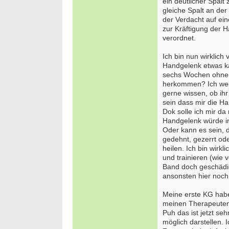
ein deutlicher Spalt
gleiche Spalt an der
der Verdacht auf ein
zur Kräftigung der 
verordnet.
Ich bin nun wirklich
Handgelenk etwas ka
sechs Wochen ohne 
herkommen? Ich weiß
gerne wissen, ob ih
sein dass mir die H
Dok solle ich mir d
Handgelenk würde im
Oder kann es sein, 
gedehnt, gezerrt od
heilen. Ich bin wirk
und trainieren (wie 
Band doch geschädigt
ansonsten hier noch
Meine erste KG habe
meinen Therapeuten 
Puh das ist jetzt seh
möglich darstellen. 