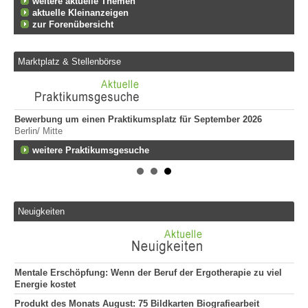
weitere aktuelle Themen
aktuelle Kleinanzeigen
zur Forenübersicht
Marktplatz & Stellenbörse
Bewerbung um einen Praktikumsplatz für September 2026
Er
Berlin/ Mitte
ge
747
fen
weitere Praktikumsgesuche
Er
Tei
20
Er
Neuigkeiten
292
Att
135
Mentale Erschöpfung: Wenn der Beruf der Ergotherapie zu viel
Energie kostet
Produkt des Monats August: 75 Bildkarten Biografiearbeit