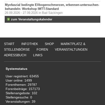
Myofaszial bedingte Ellbogenschmerzen, erkennen-untersuchen-
behandeln- Workshop IMTT-Standard
26.09.2026 - 27.09.2026 in Bad Säckingen
zum Veranstaltungskalender
START
INFOTHEK
SHOP
MARKTPLATZ &
STELLENBÖRSE
FOREN
VERANSTALTUNGEN
ADRESSBUCH
LINKS
Systemstatus
User registriert:
63455
User online:
1499
Forenthemen:
29787
Forenbeiträge:
157173
Stellenangebote:
102
Stellengesuche:
0
Veranstaltungen:
39