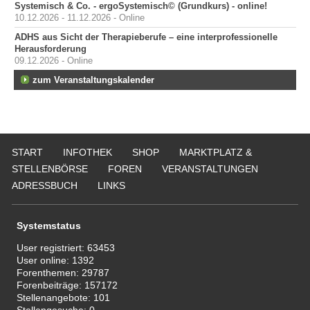
Systemisch & Co. - ergoSystemisch© (Grundkurs) - online!
10.12.2026 - 11.12.2026 - Online
ADHS aus Sicht der Therapieberufe – eine interprofessionelle
Herausforderung
09.12.2026 - Online
zum Veranstaltungskalender
START
INFOTHEK
SHOP
MARKTPLATZ &
STELLENBÖRSE
FOREN
VERANSTALTUNGEN
ADRESSBUCH
LINKS
Systemstatus
User registriert:
63453
User online:
1392
Forenthemen:
29787
Forenbeiträge:
157172
Stellenangebote:
101