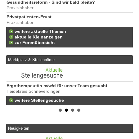
Gesundheitsreform - Sind wir bald pleite?
Praxisinhaber
Privatpatienten-Frust
Praxisinhaber
weitere aktuelle Themen
aktuelle Kleinanzeigen
zur Forenübersicht
Marktplatz & Stellenbörse
m
Ergotherapeut/in m/w/d für unser Team gesucht
Er
Heidekreis Schneverdingen
20
weitere Stellengesuche
Er
ve
10
St
im
Pr
Neuigkeiten
40