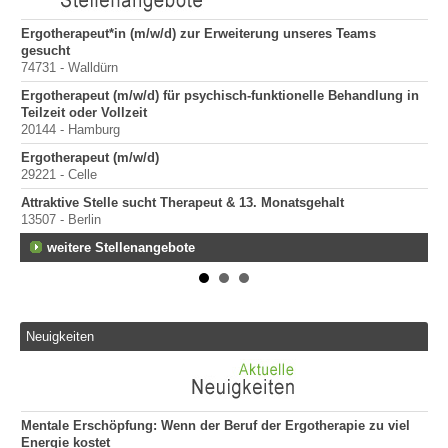
Ergotherapeut*in (m/w/d) zur Erweiterung unseres Teams
Er
gesucht
200
74731 - Walldürn
Er
Ergotherapeut (m/w/d) für psychisch-funktionelle Behandlung in
100
Teilzeit oder Vollzeit
Sta
20144 - Hamburg
Pr
Ergotherapeut (m/w/d)
400
29221 - Celle
Pr
Attraktive Stelle sucht Therapeut & 13. Monatsgehalt
70
13507 - Berlin
weitere Stellenangebote
Neuigkeiten
Mentale Erschöpfung: Wenn der Beruf der Ergotherapie zu viel
Energie kostet