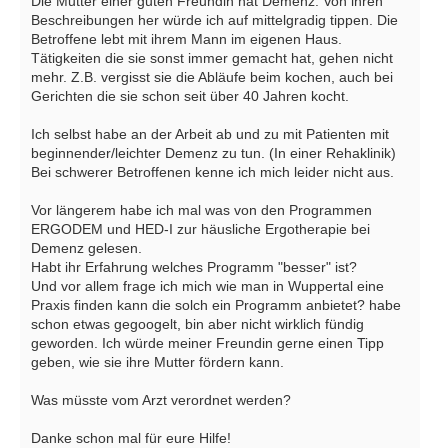
Die Mutter einer guten Freundin hat Demenz. Von ihren
Beschreibungen her würde ich auf mittelgradig tippen. Die
Betroffene lebt mit ihrem Mann im eigenen Haus.
Tätigkeiten die sie sonst immer gemacht hat, gehen nicht
mehr. Z.B. vergisst sie die Abläufe beim kochen, auch bei
Gerichten die sie schon seit über 40 Jahren kocht.
Ich selbst habe an der Arbeit ab und zu mit Patienten mit
beginnender/leichter Demenz zu tun. (In einer Rehaklinik)
Bei schwerer Betroffenen kenne ich mich leider nicht aus.
Vor längerem habe ich mal was von den Programmen
ERGODEM und HED-I zur häusliche Ergotherapie bei
Demenz gelesen.
Habt ihr Erfahrung welches Programm "besser" ist?
Und vor allem frage ich mich wie man in Wuppertal eine
Praxis finden kann die solch ein Programm anbietet? habe
schon etwas gegoogelt, bin aber nicht wirklich fündig
geworden. Ich würde meiner Freundin gerne einen Tipp
geben, wie sie ihre Mutter fördern kann.
Was müsste vom Arzt verordnet werden?
Danke schon mal für eure Hilfe!