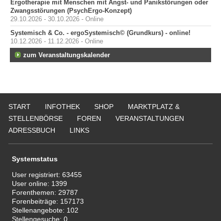
Ergotherapie mit Menschen mit Angst- und Panikstörungen oder
Zwangsstörungen (PsychErgo-Konzept)
29.10.2026 - 30.10.2026 - Online
Systemisch & Co. - ergoSystemisch© (Grundkurs) - online!
10.12.2026 - 11.12.2026 - Online
zum Veranstaltungskalender
START
INFOTHEK
SHOP
MARKTPLATZ &
STELLENBÖRSE
FOREN
VERANSTALTUNGEN
ADRESSBUCH
LINKS
Systemstatus
User registriert:
63455
User online:
1399
Forenthemen:
29787
Forenbeiträge:
157173
Stellenangebote:
102
Stellengesuche:
0