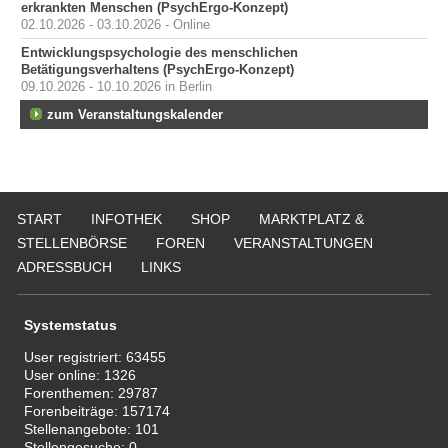
erkrankten Menschen (PsychErgo-Konzept)
02.10.2026 - 03.10.2026 - Online
Entwicklungspsychologie des menschlichen
Betätigungsverhaltens (PsychErgo-Konzept)
09.10.2026 - 10.10.2026 in Berlin
zum Veranstaltungskalender
START
INFOTHEK
SHOP
MARKTPLATZ &
STELLENBÖRSE
FOREN
VERANSTALTUNGEN
ADRESSBUCH
LINKS
Systemstatus
User registriert:
63455
User online:
1326
Forenthemen:
29787
Forenbeiträge:
157174
Stellenangebote:
101
Stellengesuche:
0