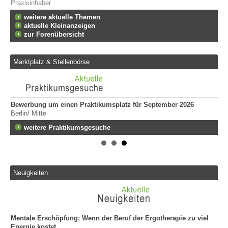
Praxisinhaber
weitere aktuelle Themen
aktuelle Kleinanzeigen
zur Forenübersicht
Marktplatz & Stellenbörse
Bewerbung um einen Praktikumsplatz für September 2026
Er
Berlin/ Mitte
259
fen
weitere Praktikumsgesuche
Er
509
Er
We
509
Neuigkeiten
Er
ge
747
Mentale Erschöpfung: Wenn der Beruf der Ergotherapie zu viel
Energie kostet