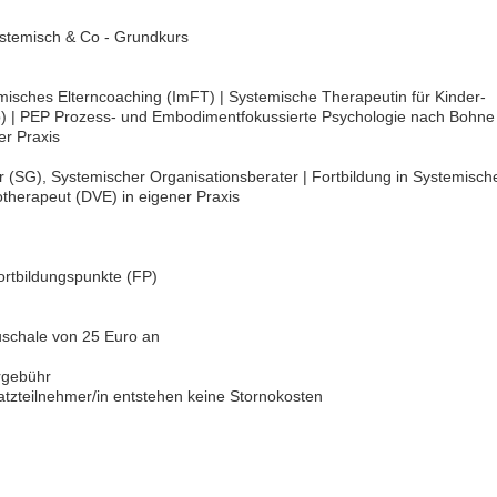
ystemisch & Co - Grundkurs
isches Elterncoaching (ImFT) | Systemische Therapeutin für Kinder-
p) | PEP Prozess- und Embodimentfokussierte Psychologie nach Bohne
er Praxis
(SG), Systemischer Organisationsberater | Fortbildung in Systemisch
otherapeut (DVE) in eigener Praxis
ortbildungspunkte (FP)
auschale von 25 Euro an
rgebühr
atzteilnehmer/in entstehen keine Stornokosten