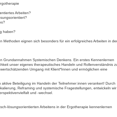
Ergotherapie
entiertes Arbeiten?
ösungsorientiert?
es?
ag haben?
n Methoden eignen sich besonders für ein erfolgreiches Arbeiten in de
den Grundannahmen Systemischen Denkens. Ein erstes Kennenlernen
chkeit unser eigenes therapeutisches Handeln und Rollenverständnis z
 im wertschätzenden Umgang mit Klient*Innen und ermöglichen eine
 aktive Beteiligung im Handeln der Teilnehmer:innen verankert! Durch
Skalierung, Reframing und systemische Fragestellungen, entwickeln wir
rspektivenvielfalt und -wechsel.
sch-lösungsorientierten Arbeitens in der Ergotherapie kennenlernen