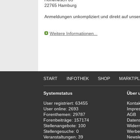
22765 Hamburg
Anmeldungen unkompliziert und direkt auf uns
Weitere Informationen...
START
INFOTHEK
SHOP
MARKTPL
Systemstatus
Über 
User registriert:
63455
Kontak
User online:
2693
Impre
Forenthemen:
29787
AGB
Forenbeiträge:
157174
Daten
Stellenangebote:
100
Widerr
Stellengesuche:
0
Werbe
Veranstaltungen:
39
Newsle