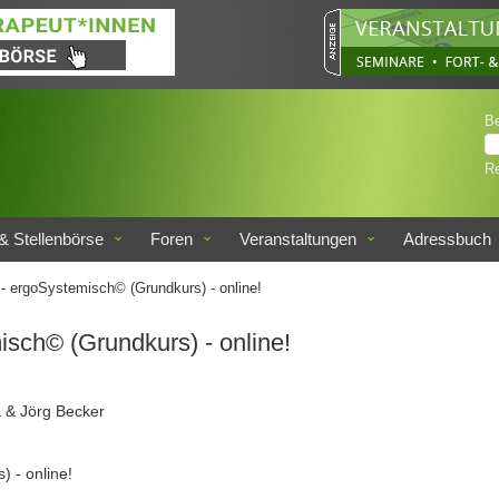
B
Re
& Stellenbörse
Foren
Veranstaltungen
Adressbuch
 ergoSystemisch© (Grundkurs) - online!
sch© (Grundkurs) - online!
a & Jörg Becker
 - online!