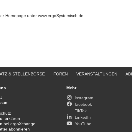
erer Homepage unter www.ergoSystemisch.de
ATZ & STELLENBÖRSE
FOREN
VERANSTALTUNGEN
AD
uns
Mehr
t
instagram
ssum
facebook
TikTok
schutz
LinkedIn
uf erklären
n bei ergoXchange
YouTube
tter abonnieren