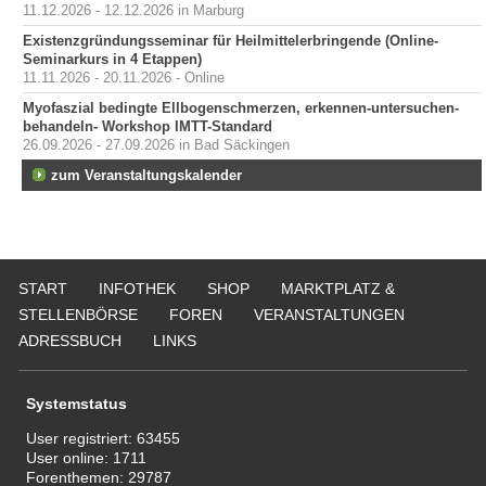
11.12.2026 - 12.12.2026 in Marburg
Existenzgründungsseminar für Heilmittelerbringende (Online-
Seminarkurs in 4 Etappen)
11.11.2026 - 20.11.2026 - Online
Myofaszial bedingte Ellbogenschmerzen, erkennen-untersuchen-
behandeln- Workshop IMTT-Standard
26.09.2026 - 27.09.2026 in Bad Säckingen
zum Veranstaltungskalender
START
INFOTHEK
SHOP
MARKTPLATZ &
STELLENBÖRSE
FOREN
VERANSTALTUNGEN
ADRESSBUCH
LINKS
Systemstatus
User registriert:
63455
User online:
1711
Forenthemen:
29787