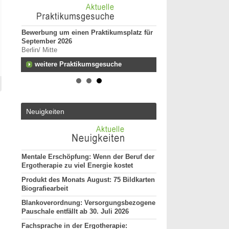
Bewerbung um einen Praktikumsplatz für
Ergotherapeut*in (m/w
September 2026
unseres Teams gesuch
Berlin/ Mitte
74731 - Walldürn
n zum
weitere Praktikumsgesuche
Ergotherapeut (m/w/d) 
funktionelle Behandlun
Vollzeit
ut*in
20144 - Hamburg
Ergotherapeut (m/w/d)
Neuigkeiten
29221 - Celle
Attraktive Stelle sucht
Monatsgehalt
13507 - Berlin
Mentale Erschöpfung: Wenn der Beruf der
weitere Stellenan
Ergotherapie zu viel Energie kostet
Produkt des Monats August: 75 Bildkarten
Biografiearbeit
Blankoverordnung: Versorgungsbezogene
Pauschale entfällt ab 30. Juli 2026
Fachsprache in der Ergotherapie: