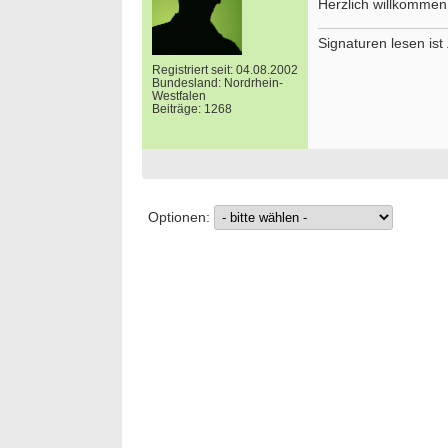
Herzlich willkomme
Signaturen lesen is
Bewerbung um einen Praktikumsplatz für
Ergoth
Registriert seit: 04.08.2002
September 2026
unser
Bundesland: Nordrhein-
Westfalen
Berlin/ Mitte
74731 
Beiträge: 1268
weitere Praktikumsgesuche
Ergoth
funkti
Vollze
20144 
Ergoth
Optionen:
29221 
Attrak
Monat
13507 -
we