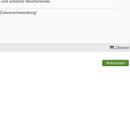
n und schönes Wochenende
t Zeitverschwendung!
erapeut*in (m/w/d) zur Erweiterung
ErgoPraxis
es Teams gesucht
20000-29999 - Ahrensburg
- Walldürn
Ergotherapeutische Praxis in Berli
erapeut (m/w/d) für psychisch-
01.03.2027 zu verkaufen
onelle Behandlung in Teilzeit oder
10000-19999 - Berlin
it
Zitieren
Starte als selbständige Ergotherape
- Hamburg
in etablierter Praxengemeinschaft
erapeut (m/w/d)
40000-49999 - Duisburg-Stadtmitte
- Celle
Praxisverkauf
tive Stelle sucht Therapeut & 13.
70000-79999 - Raum Karlsruhe
sgehalt
weitere Praxisanzeigen
 Berlin
itere Stellenangebote