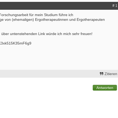
# 1
rschungsarbeit für mein Studium führe ich
age von (ehemaligen) Ergotherapeutinnen und Ergotherapeuten
 über untenstehenden Link würde ich mich sehr freuen!
dRK3xk515K35mF6g9
Zitieren