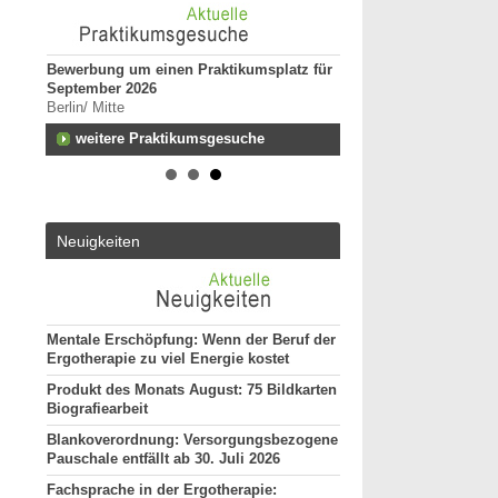
Bewerbung um einen Praktikumsplatz für
Ergotherapeut*in (m/w
September 2026
unseres Teams gesuch
Berlin/ Mitte
74731 - Walldürn
n zum
weitere Praktikumsgesuche
Ergotherapeut (m/w/d) 
funktionelle Behandlun
Vollzeit
ut*in
20144 - Hamburg
Ergotherapeut (m/w/d)
Neuigkeiten
29221 - Celle
Attraktive Stelle sucht
Monatsgehalt
13507 - Berlin
Mentale Erschöpfung: Wenn der Beruf der
weitere Stellenan
Ergotherapie zu viel Energie kostet
Produkt des Monats August: 75 Bildkarten
Biografiearbeit
Blankoverordnung: Versorgungsbezogene
Pauschale entfällt ab 30. Juli 2026
Fachsprache in der Ergotherapie: