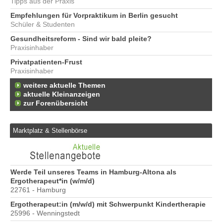
Tipps aus der Praxis
Empfehlungen für Vorpraktikum in Berlin gesucht
Schüler & Studenten
Gesundheitsreform - Sind wir bald pleite?
Praxisinhaber
Privatpatienten-Frust
Praxisinhaber
weitere aktuelle Themen
aktuelle Kleinanzeigen
zur Forenübersicht
Marktplatz & Stellenbörse
6
Werde Teil unseres Teams in Hamburg-Altona als
Er
Ergotherapeut*in (w/m/d)
20
22761 - Hamburg
Er
Ergotherapeut:in (m/w/d) mit Schwerpunkt Kindertherapie
ve
25996 - Wenningstedt
10