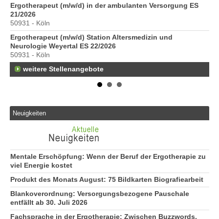
Ergotherapeut (m/w/d) in der ambulanten Versorgung ES
St
21/2026
Pr
50931 - Köln
40
Ergotherapeut (m/w/d) Station Altersmedizin und
Pr
Neurologie Weyertal ES 22/2026
70
50931 - Köln
weitere Stellenangebote
Neuigkeiten
Mentale Erschöpfung: Wenn der Beruf der Ergotherapie zu
viel Energie kostet
Produkt des Monats August: 75 Bildkarten Biografiearbeit
Blankoverordnung: Versorgungsbezogene Pauschale
entfällt ab 30. Juli 2026
Fachsprache in der Ergotherapie: Zwischen Buzzwords,