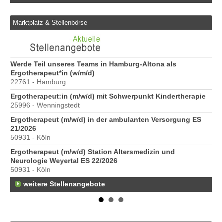
Marktplatz & Stellenbörse
6
Werde Teil unseres Teams in Hamburg-Altona als
Er
Ergotherapeut*in (w/m/d)
20
22761 - Hamburg
Er
Ergotherapeut:in (m/w/d) mit Schwerpunkt Kindertherapie
ve
25996 - Wenningstedt
10
Ergotherapeut (m/w/d) in der ambulanten Versorgung ES
St
21/2026
Pr
50931 - Köln
40
Ergotherapeut (m/w/d) Station Altersmedizin und
Pr
Neurologie Weyertal ES 22/2026
70
50931 - Köln
weitere Stellenangebote