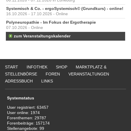
06.11.2026 - 07.11.2026 in Lüneburg
Systemisch & Co. - ergoSystemisch© (Grundkurs) - online!
16.10.2026 - 17.10.2026 - Online
Polyneuropathie - Im Fokus der Ergotherapie
07.10.2026 - Online
zum Veranstaltungskalender
START
INFOTHEK
SHOP
MARKTPLATZ &
STELLENBÖRSE
FOREN
VERANSTALTUNGEN
ADRESSBUCH
LINKS
Systemstatus
User registriert:
63457
User online:
1974
Forenthemen:
29787
Forenbeiträge:
157174
Stellenangebote:
99