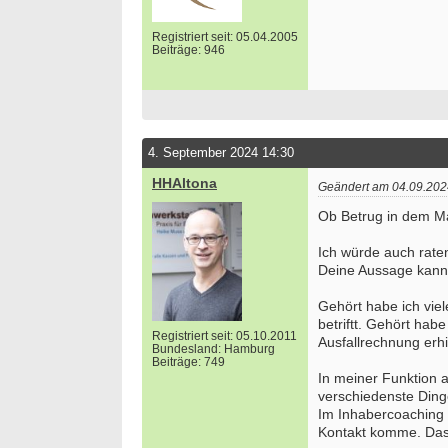
Registriert seit: 05.04.2005
Beiträge: 946
Bewer
Septe
Berlin/
we
4. September 2024 14:30
HHAltona
Geändert am 04.09.202
Ob Betrug in dem Maß
Ich würde auch raten
Deine Aussage kanns
Gehört habe ich vie
betriftt. Gehört hab
Registriert seit: 05.10.2011
Ausfallrechnung erhi
Bundesland: Hamburg
Beiträge: 749
In meiner Funktion a
verschiedenste Dinge
Im Inhabercoaching 
Kontakt komme. Das 