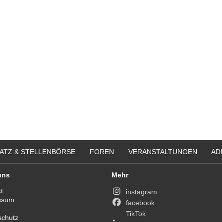
ATZ & STELLENBÖRSE
FOREN
VERANSTALTUNGEN
AD
uns
Mehr
t
instagram
ssum
facebook
TikTok
schutz