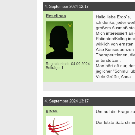
4. September 2024 12:17
Reselinaa
Hallo liebe Ergo`s,
ich denke, jeder wei
großem Ausmaß statt
Mich interessiert an
Patienten/Kolleg:in
wirklich von ernst
Also Konsequenzen i
Therapeut:innen, die
unterstützen.
Registriert seit: 04.09.2024
Man hört oft nur, d
Beiträge: 1
jeglicher "Schmu" ü
Viele Grüße, Anna
4. September 2024 13:17
gross
Um auf die Frage zu
Der letzte Satz stimm