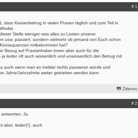
# 1
ß, dass Kassenbetrug in vielen Praxen täglich und zum Teil in
findet.
 dieser Stelle weniger was alles zu Lasten unserer
nen usw. passiert, sondern vielmehr ob jemand von Euch schon
en Konsequenzen mitbekommen hat?
n Bezug auf Praxisinhaber:innen aber auch für die
 ja leider oft auch wissentlich und unwissentlich den Betrug mit
ass auch wenn man es meldet nichts passieren würde und
ber Jahre/Jahrzehnte weiter getrieben werden kann.
Zitieren
# 2
 antworten: Ja.
t aber, leider(!), auch.