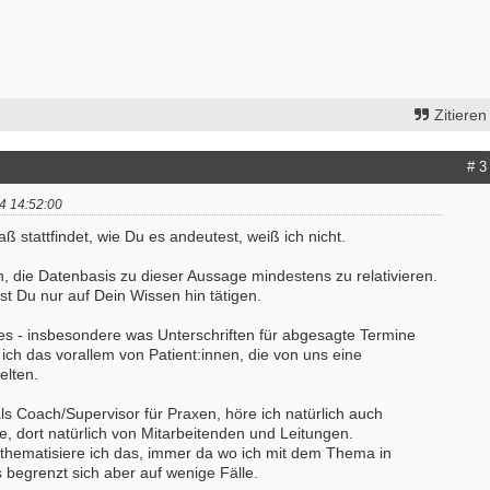
bung um einen Praktikumsplatz für
Ergotherapeut:in (m/w/d) mit Schw
mber 2026
Kindertherapie
 Mitte
25996 - Wenningstedt
Zitieren
itere Praktikumsgesuche
Ergotherapeut (m/w/d) in der ambul
Versorgung ES 21/2026
# 3
50931 - Köln
Ergotherapeut (m/w/d) Station
4 14:52:00
Altersmedizin und Neurologie Weye
 stattfindet, wie Du es andeutest, weiß ich nicht.
ES 22/2026
50931 - Köln
, die Datenbasis zu dieser Aussage mindestens zu relativieren.
Ergotherapeut*in (m/w/d) zur Erwei
t Du nur auf Dein Wissen hin tätigen.
unseres Teams gesucht
74731 - Walldürn
les - insbesondere was Unterschriften für abgesagte Termine
e ich das vorallem von Patient:innen, die von uns eine
weitere Stellenangebote
elten.
ls Coach/Supervisor für Praxen, höre ich natürlich auch
, dort natürlich von Mitarbeitenden und Leitungen.
thematisiere ich das, immer da wo ich mit dem Thema in
begrenzt sich aber auf wenige Fälle.