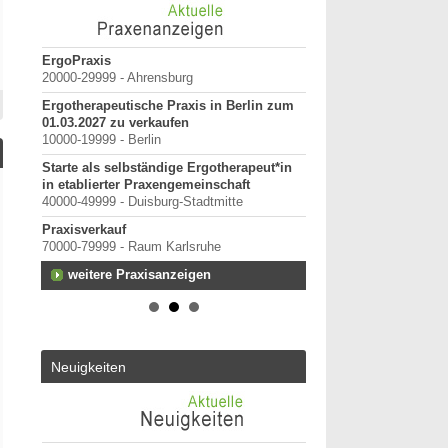
erpunkt
ErgoPraxis
Bewerbung um einen P
20000-29999 - Ahrensburg
September 2026
Berlin/ Mitte
Ergotherapeutische Praxis in Berlin zum
anten
01.03.2027 zu verkaufen
weitere Praktiku
10000-19999 - Berlin
Starte als selbständige Ergotherapeut*in
in etablierter Praxengemeinschaft
rtal
40000-49999 - Duisburg-Stadtmitte
Praxisverkauf
70000-79999 - Raum Karlsruhe
terung
weitere Praxisanzeigen
Neuigkeiten