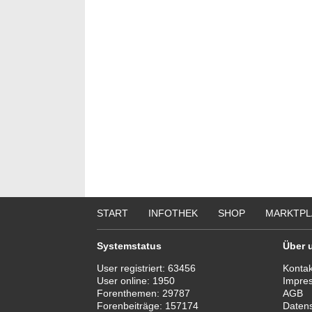
START
INFOTHEK
SHOP
MARKTPL
Systemstatus
Über 
User registriert:
63456
Kontak
User online:
1950
Impre
Forenthemen:
29787
AGB
Forenbeiträge:
157174
Daten