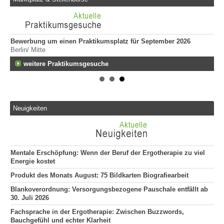
Bewerbung um einen Praktikumsplatz für September 2026
Er
Berlin/ Mitte
ge
747
fen
weitere Praktikumsgesuche
Er
Tei
20
Er
Neuigkeiten
292
Att
135
Mentale Erschöpfung: Wenn der Beruf der Ergotherapie zu viel
Energie kostet
Produkt des Monats August: 75 Bildkarten Biografiearbeit
Blankoverordnung: Versorgungsbezogene Pauschale entfällt ab
30. Juli 2026
Fachsprache in der Ergotherapie: Zwischen Buzzwords,
Bauchgefühl und echter Klarheit