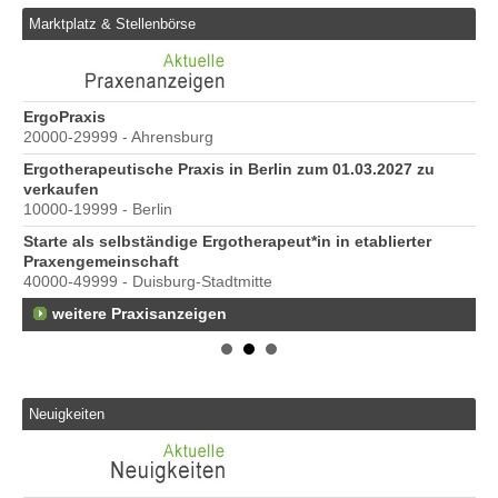
Marktplatz & Stellenbörse
ErgoPraxis
Be
20000-29999 - Ahrensburg
Ber
Ergotherapeutische Praxis in Berlin zum 01.03.2027 zu
e
verkaufen
10000-19999 - Berlin
Starte als selbständige Ergotherapeut*in in etablierter
Praxengemeinschaft
40000-49999 - Duisburg-Stadtmitte
weitere Praxisanzeigen
Neuigkeiten