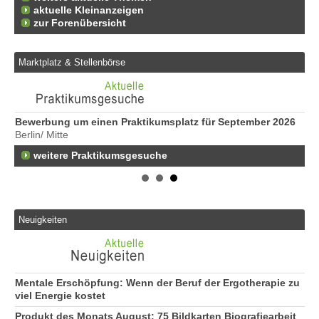
aktuelle Kleinanzeigen
zur Forenübersicht
Marktplatz & Stellenbörse
Bewerbung um einen Praktikumsplatz für September 2026
We
Berlin/ Mitte
Er
22
weitere Praktikumsgesuche
Er
25
Er
21
Neuigkeiten
50
Er
Ne
50
Mentale Erschöpfung: Wenn der Beruf der Ergotherapie zu
viel Energie kostet
Produkt des Monats August: 75 Bildkarten Biografiearbeit