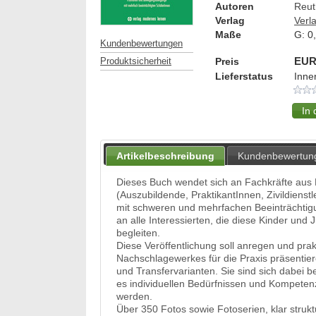
Autoren
Reut
Verlag
Verl
Maße
G:
0
Kundenbewertungen
Preis
EUR
Produktsicherheit
Lieferstatus
Inne
Artikelbeschreibung
Kundenbewertun
Dieses Buch wendet sich an Fachkräfte aus 
(Auszubildende, PraktikantInnen, Zivildiens
mit schweren und mehrfachen Beeinträchtigu
an alle Interessierten, die diese Kinder und
begleiten.
Diese Veröffentlichung soll anregen und pra
Nachschlagewerkes für die Praxis präsentier
und Transfervarianten. Sie sind sich dabei
es individuellen Bedürfnissen und Kompete
werden.
Über 350 Fotos sowie Fotoserien, klar strukt