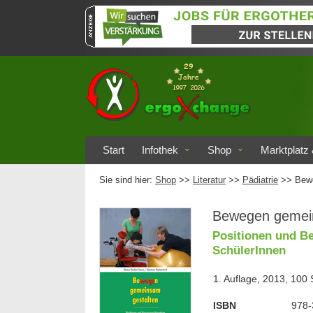
Start
Infothek
Shop
Marktplatz 
Sie sind hier:
Shop
>>
Literatur
>>
Pädiatrie
>> Bew
Bewegen gemei
Positionen und B
SchülerInnen
1. Auflage, 2013, 100 
ISBN
978-