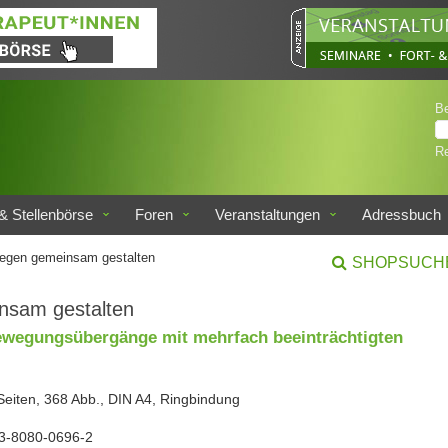
B
Re
& Stellenbörse
Foren
Veranstaltungen
Adressbuch
egen gemeinsam gestalten
SHOPSUCH
nsam gestalten
ewegungsübergänge mit mehrfach beeinträchtigten
Seiten, 368 Abb., DIN A4, Ringbindung
3-8080-0696-2