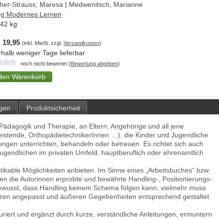
her-Strauss, Maresa
|
Medwenitsch, Marianne
ag Modernes Lernen
,42
kg
 19,95
(inkl. MwSt. zzgl.
Versandkosten
)
rhalb weniger Tage lieferbar
noch nicht bewertet (
Bewertung abgeben
)
gen
Produktsicherheit
Pädagogik und Therapie, an Eltern, Angehörige und all jene
tleistende, OrthopädietechnikerInnen …), die Kinder und Jugendliche
ngen unterrichten, behandeln oder betreuen. Es richtet sich auch
 Jugendlichen im privaten Umfeld, hauptberuflich oder ehrenamtlich
ktikable Möglichkeiten anbieten. Im Sinne eines „Arbeitsbuches“ bzw.
en die Autorinnen erprobte und bewährte Handling-, Positionierungs-
 bewusst, dass Handling keinem Schema folgen kann, vielmehr muss
nzen angepasst und äußeren Gegebenheiten entsprechend gestaltet
uriert und ergänzt durch kurze, verständliche Anleitungen, ermuntern