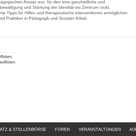
dagogischen Ansatz aus, für den eine ganzheitliche und
ewältigung und Stärkung der Identität ins Zentrum rückt.
erte Tipps für Hilfen und therapeutische Interventionen ermöglichen
nd Praktiker in Pädagogik und Sozialer Arbeit.
flisten.
auflisten.
ATZ & STELLENBÖRSE
FOREN
VERANSTALTUNGEN
AD