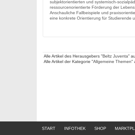
subjektorientierten und systemisch-sozialpä
ressourcenorientierte Förderung der Lebensb
Anschauliche Fallbeispiele und praxisorienti
eine konkrete Orientierung für Studierende u
Alle Artikel des Herausgebers "
Beltz Juventa
" au
Alle Artikel der Kategorie "
Allgemeine Themen
" 
START
INFOTHEK
SHOP
MARKTPL