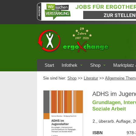
Start
Infothek
Shop
Marktplatz 
Sie sind hier:
Shop
>>
Literatur
>>
Allgemeine Them
ADHS im Jugend
Grundlagen, Inter
Soziale Arbeit
2., überarb. Auflage, 
ISBN
978-