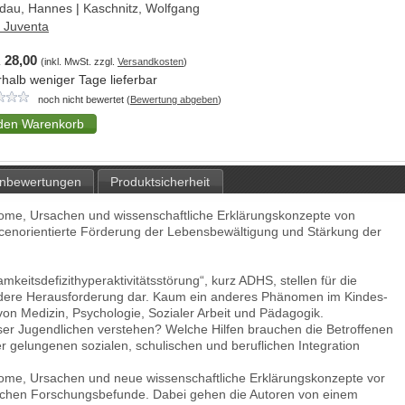
dau, Hannes
|
Kaschnitz, Wolfgang
z Juventa
 28,00
(inkl. MwSt. zzgl.
Versandkosten
)
rhalb weniger Tage lieferbar
noch nicht bewertet (
Bewertung abgeben
)
nbewertungen
Produktsicherheit
tome, Ursachen und wissenschaftliche Erklärungskonzepte von
cenorientierte Förderung der Lebensbewältigung und Stärkung der
eitsdefizithyperaktivitätsstörung“, kurz ADHS, stellen für die
ndere Herausforderung dar. Kaum ein anderes Phänomen im Kindes-
on Medizin, Psychologie, Sozialer Arbeit und Pädagogik.
eser Jugendlichen verstehen? Welche Hilfen brauchen die Betroffenen
ner gelungenen sozialen, schulischen und beruflichen Integration
tome, Ursachen und neue wissenschaftliche Erklärungskonzepte vor
ischen Forschungsbefunde. Dabei gehen die Autoren von einem