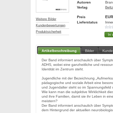
Autoren
Bran
Verlag
Belt
Preis
EUR
Weitere Bilder
Lieferstatus
Inne
Kundenbewertungen
Produktsicherheit
Artikelbeschreibung
Bilder
Kunde
Der Band informiert anschaulich über Symp
ADHS, wobei eine ganzheitliche und ressour
Identität im Zentrum steht.
Jugendliche mit der Bezeichnung „Aufmerksamk
pädagogische und soziale Arbeit eine beso
und Jugendalter steht so im Spannungsfeld v
Wie kann man die subjektive Wirklichkeit di
und ihre Familien, damit sie ihr Leben in ei
meistern?
Der Band informiert anschaulich über Symp
dem Hintergrund der aktuellen neurobiolog