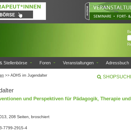
B
Re
& Stellenbörse
Foren
Veranstaltungen
Adressbuch
en
>> ADHS im Jugendalter
SHOPSUCH
alter
ventionen und Perspektiven für Pädagogik, Therapie und
2013, 208 Seiten, broschiert
3-7799-2915-4