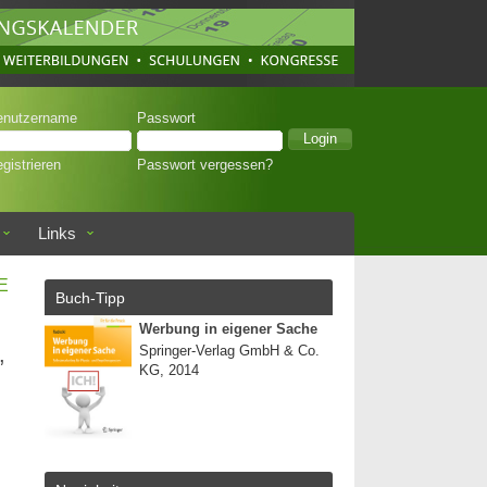
enutzername
Passwort
gistrieren
Passwort vergessen?
Links
E
Buch-Tipp
Werbung in eigener Sache
,
Springer-Verlag GmbH & Co.
KG, 2014