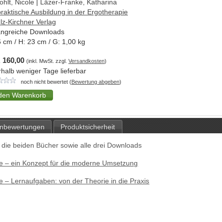
ohlt, Nicole
|
Läzer-Franke, Katharina
praktische Ausbildung in der Ergotherapie
lz-Kirchner Verlag
ngreiche Downloads
6
cm / H:
23
cm / G:
1,00
kg
 160,00
(inkl. MwSt. zzgl.
Versandkosten
)
rhalb weniger Tage lieferbar
noch nicht bewertet (
Bewertung abgeben
)
nbewertungen
Produktsicherheit
 die beiden Bücher sowie alle drei Downloads
pie – ein Konzept für die moderne Umsetzung
e – Lernaufgaben: von der Theorie in die Praxis