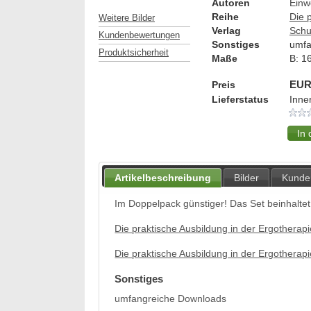
Autoren
Einw
Reihe
Die 
Weitere Bilder
Verlag
Schu
Kundenbewertungen
Sonstiges
umfa
Produktsicherheit
Maße
B:
1
Preis
EUR
Lieferstatus
Inne
Artikelbeschreibung
Bilder
Kunde
Im Doppelpack günstiger! Das Set beinhaltet
Die praktische Ausbildung in der Ergothera
Die praktische Ausbildung in der Ergotherapi
Sonstiges
umfangreiche Downloads