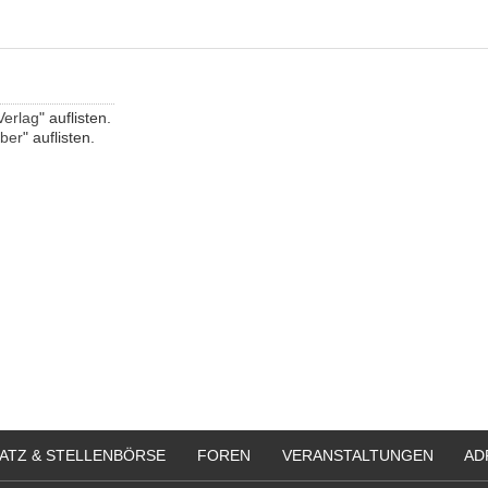
Verlag
" auflisten.
eber
" auflisten.
ATZ & STELLENBÖRSE
FOREN
VERANSTALTUNGEN
AD