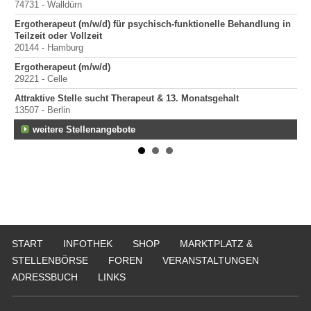
74731 - Walldürn
Er
Ergotherapeut (m/w/d) für psychisch-funktionelle Behandlung in
100
Teilzeit oder Vollzeit
Sta
20144 - Hamburg
Pr
Ergotherapeut (m/w/d)
400
29221 - Celle
Pr
Attraktive Stelle sucht Therapeut & 13. Monatsgehalt
70
13507 - Berlin
weitere Stellenangebote
START
INFOTHEK
SHOP
MARKTPLATZ &
STELLENBÖRSE
FOREN
VERANSTALTUNGEN
ADRESSBUCH
LINKS