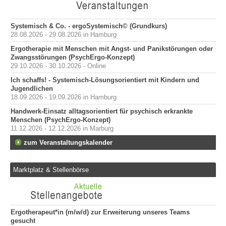
Systemisch & Co. - ergoSystemisch© (Grundkurs)
28.08.2026 - 29.08.2026 in Hamburg
Ergotherapie mit Menschen mit Angst- und Panikstörungen oder
Zwangsstörungen (PsychErgo-Konzept)
29.10.2026 - 30.10.2026 - Online
Ich schaffs! - Systemisch-Lösungsorientiert mit Kindern und
Jugendlichen
18.09.2026 - 19.09.2026 in Hamburg
Handwerk-Einsatz alltagsorientiert für psychisch erkrankte
Menschen (PsychErgo-Konzept)
11.12.2026 - 12.12.2026 in Marburg
zum Veranstaltungskalender
Marktplatz & Stellenbörse
Ergotherapeut*in (m/w/d) zur Erweiterung unseres Teams
Er
gesucht
200