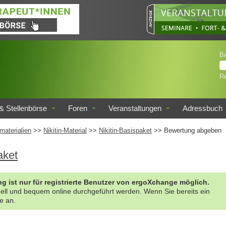
B
Re
& Stellenbörse
Foren
Veranstaltungen
Adressbuch
materialien
>>
Nikitin-Material
>>
Nikitin-Basispaket
>> Bewertung abgeben
aket
g ist nur für registrierte Benutzer von ergoXchange möglich.
nell und bequem online durchgeführt werden. Wenn Sie bereits ein
te an.