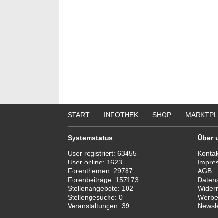
Bewerbung um einen Praktikumsplatz für
Ergoth
September 2026
unser
Berlin/ Mitte
74731 
weitere Praktikumsgesuche
Ergoth
funkti
Vollze
20144 
Ergoth
29221 
Attrak
Monat
START
INFOTHEK
SHOP
MARKTPL
13507 -
we
Systemstatus
Über 
User registriert:
63455
Kontak
User online:
1623
Impre
Forenthemen:
29787
AGB
Forenbeiträge:
157173
Daten
Stellenangebote:
102
Widerr
Stellengesuche:
0
Werbe
Veranstaltungen:
39
Newsle