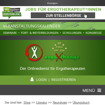
Anzeigen:
Der Onlinedienst für Ergotherapeuten
LOGIN | REGISTRIEREN
MENÜ
Sie sind hier:
Shop
>>
Literatur
>>
Neurologie
>>
Übungsbuch