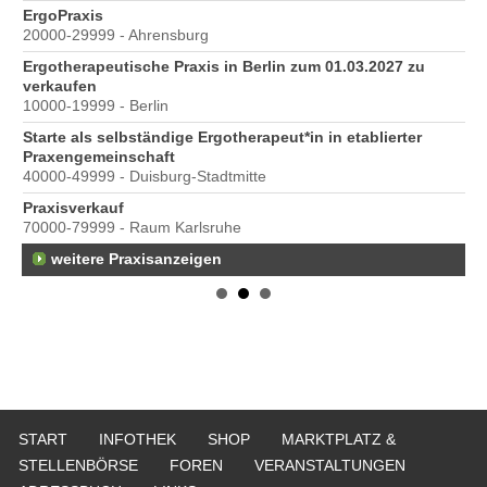
e
ErgoPraxis
Be
20000-29999 - Ahrensburg
Ber
Ergotherapeutische Praxis in Berlin zum 01.03.2027 zu
verkaufen
10000-19999 - Berlin
Starte als selbständige Ergotherapeut*in in etablierter
Praxengemeinschaft
40000-49999 - Duisburg-Stadtmitte
s
Praxisverkauf
70000-79999 - Raum Karlsruhe
weitere Praxisanzeigen
START
INFOTHEK
SHOP
MARKTPLATZ &
STELLENBÖRSE
FOREN
VERANSTALTUNGEN