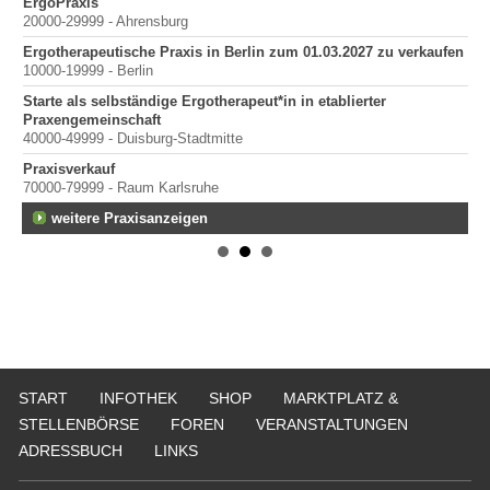
mit
ErgoPraxis
Be
20000-29999 - Ahrensburg
Ber
Ergotherapeutische Praxis in Berlin zum 01.03.2027 zu verkaufen
10000-19999 - Berlin
Starte als selbständige Ergotherapeut*in in etablierter
Praxengemeinschaft
40000-49999 - Duisburg-Stadtmitte
Praxisverkauf
70000-79999 - Raum Karlsruhe
weitere Praxisanzeigen
START
INFOTHEK
SHOP
MARKTPLATZ &
STELLENBÖRSE
FOREN
VERANSTALTUNGEN
ADRESSBUCH
LINKS