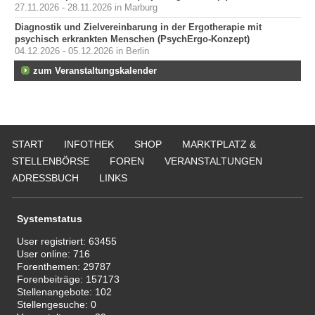
27.11.2026 - 28.11.2026 in Marburg
Diagnostik und Zielvereinbarung in der Ergotherapie mit
psychisch erkrankten Menschen (PsychErgo-Konzept)
04.12.2026 - 05.12.2026 in Berlin
zum Veranstaltungskalender
START
INFOTHEK
SHOP
MARKTPLATZ &
STELLENBÖRSE
FOREN
VERANSTALTUNGEN
ADRESSBUCH
LINKS
Systemstatus
User registriert:
63455
User online:
716
Forenthemen:
29787
Forenbeiträge:
157173
Stellenangebote:
102
Stellengesuche:
0