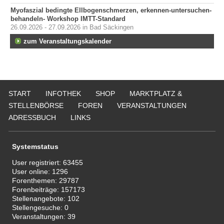
Myofaszial bedingte Ellbogenschmerzen, erkennen-untersuchen-
behandeln- Workshop IMTT-Standard
26.09.2026 - 27.09.2026 in Bad Säckingen
zum Veranstaltungskalender
START
INFOTHEK
SHOP
MARKTPLATZ &
STELLENBÖRSE
FOREN
VERANSTALTUNGEN
ADRESSBUCH
LINKS
Systemstatus
User registriert:
63455
User online:
1296
Forenthemen:
29787
Forenbeiträge:
157173
Stellenangebote:
102
Stellengesuche:
0
Veranstaltungen:
39