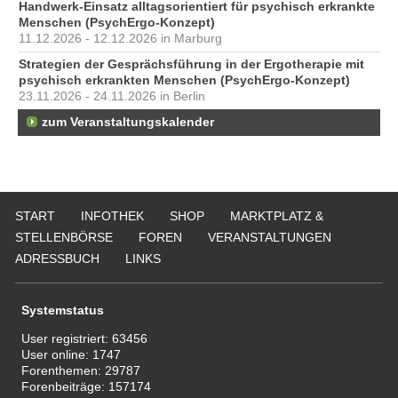
Handwerk-Einsatz alltagsorientiert für psychisch erkrankte
Menschen (PsychErgo-Konzept)
11.12.2026 - 12.12.2026 in Marburg
Strategien der Gesprächsführung in der Ergotherapie mit
psychisch erkrankten Menschen (PsychErgo-Konzept)
23.11.2026 - 24.11.2026 in Berlin
zum Veranstaltungskalender
START
INFOTHEK
SHOP
MARKTPLATZ &
STELLENBÖRSE
FOREN
VERANSTALTUNGEN
ADRESSBUCH
LINKS
Systemstatus
User registriert:
63456
User online:
1747
Forenthemen:
29787
Forenbeiträge:
157174