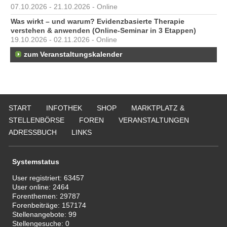
07.10.2026 - 21.10.2026 - Online
Was wirkt – und warum? Evidenzbasierte Therapie
verstehen & anwenden (Online-Seminar in 3 Etappen)
19.10.2026 - 02.11.2026 - Online
zum Veranstaltungskalender
START
INFOTHEK
SHOP
MARKTPLATZ &
STELLENBÖRSE
FOREN
VERANSTALTUNGEN
ADRESSBUCH
LINKS
Systemstatus
User registriert:
63457
User online:
2464
Forenthemen:
29787
Forenbeiträge:
157174
Stellenangebote:
99
Stellengesuche:
0