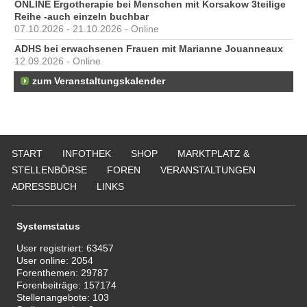
ONLINE Ergotherapie bei Menschen mit Korsakow 3teilige
Reihe -auch einzeln buchbar
07.10.2026 - 21.10.2026 - Online
ADHS bei erwachsenen Frauen mit Marianne Jouanneaux
12.09.2026 - Online
zum Veranstaltungskalender
START
INFOTHEK
SHOP
MARKTPLATZ &
STELLENBÖRSE
FOREN
VERANSTALTUNGEN
ADRESSBUCH
LINKS
Systemstatus
User registriert:
63457
User online:
2054
Forenthemen:
29787
Forenbeiträge:
157174
Stellenangebote:
103