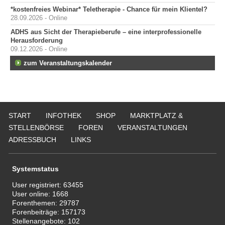
*kostenfreies Webinar* Teletherapie - Chance für mein Klientel?
28.09.2026 - Online
ADHS aus Sicht der Therapieberufe – eine interprofessionelle
Herausforderung
09.12.2026 - Online
zum Veranstaltungskalender
START
INFOTHEK
SHOP
MARKTPLATZ &
STELLENBÖRSE
FOREN
VERANSTALTUNGEN
ADRESSBUCH
LINKS
Systemstatus
User registriert:
63455
User online:
1668
Forenthemen:
29787
Forenbeiträge:
157173
Stellenangebote:
102