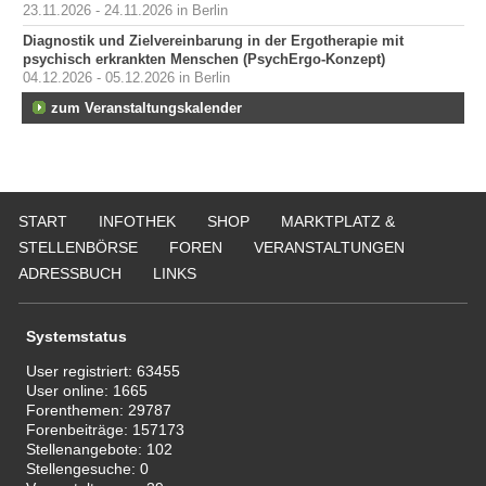
23.11.2026 - 24.11.2026 in Berlin
Diagnostik und Zielvereinbarung in der Ergotherapie mit
psychisch erkrankten Menschen (PsychErgo-Konzept)
04.12.2026 - 05.12.2026 in Berlin
zum Veranstaltungskalender
START
INFOTHEK
SHOP
MARKTPLATZ &
STELLENBÖRSE
FOREN
VERANSTALTUNGEN
ADRESSBUCH
LINKS
Systemstatus
User registriert:
63455
User online:
1665
Forenthemen:
29787
Forenbeiträge:
157173
Stellenangebote:
102
Stellengesuche:
0