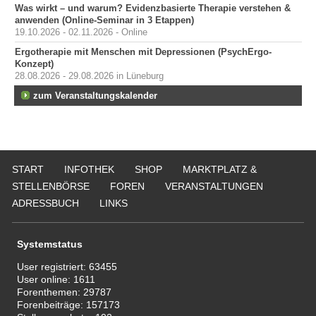
Was wirkt – und warum? Evidenzbasierte Therapie verstehen &
anwenden (Online-Seminar in 3 Etappen)
19.10.2026 - 02.11.2026 - Online
Ergotherapie mit Menschen mit Depressionen (PsychErgo-
Konzept)
28.08.2026 - 29.08.2026 in Lüneburg
zum Veranstaltungskalender
START
INFOTHEK
SHOP
MARKTPLATZ &
STELLENBÖRSE
FOREN
VERANSTALTUNGEN
ADRESSBUCH
LINKS
Systemstatus
User registriert:
63455
User online:
1611
Forenthemen:
29787
Forenbeiträge:
157173