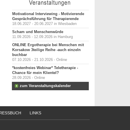
Motivational Interviewing - Motivierende
Gesprächsführung für Therapierende
18.06.2027 - 20.06.2027 in Wiesbaden
Scham und Menschenwürde
11.09.2026 - 12.09.2026 in Hamburg
ONLINE Ergotherapie bei Menschen mit
Korsakow 3teilige Reihe -auch einzeln
buchbar
07.10.2026 - 21.10.2026 - Online
*kostenfreies Webinar* Teletherapie -
Chance für mein Klientel?
28.09.2026 - Online
zum Veranstaltungskalender
RESSBUCH
LINKS