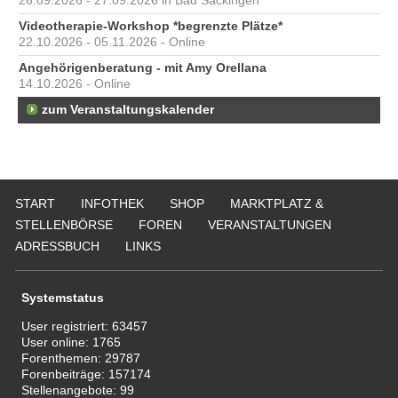
26.09.2026 - 27.09.2026 in Bad Säckingen
Videotherapie-Workshop *begrenzte Plätze*
22.10.2026 - 05.11.2026 - Online
Angehörigenberatung - mit Amy Orellana
14.10.2026 - Online
zum Veranstaltungskalender
START
INFOTHEK
SHOP
MARKTPLATZ &
STELLENBÖRSE
FOREN
VERANSTALTUNGEN
ADRESSBUCH
LINKS
Systemstatus
User registriert:
63457
User online:
1765
Forenthemen:
29787
Forenbeiträge:
157174
Stellenangebote:
99