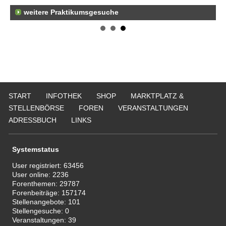
weitere Praktikumsgesuche
Er
21
50
Er
Ne
50
Er
ge
START
INFOTHEK
SHOP
MARKTPLATZ &
74
STELLENBÖRSE
FOREN
VERANSTALTUNGEN
ADRESSBUCH
LINKS
Systemstatus
User registriert:
63456
User online:
2236
Forenthemen:
29787
Forenbeiträge:
157174
Stellenangebote:
101
Stellengesuche:
0
Veranstaltungen:
39