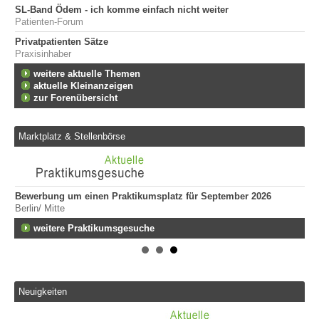
SL-Band Ödem - ich komme einfach nicht weiter
Patienten-Forum
Privatpatienten Sätze
Praxisinhaber
weitere aktuelle Themen
aktuelle Kleinanzeigen
zur Forenübersicht
Marktplatz & Stellenbörse
Bewerbung um einen Praktikumsplatz für September 2026
Er
Berlin/ Mitte
ge
747
fen
weitere Praktikumsgesuche
Er
Tei
20
Er
Neuigkeiten
292
Att