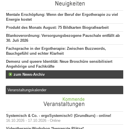
135
"Er
Mentale Erschöpfung: Wenn der Beruf der Ergotherapie zu viel
he
Energie kostet
120
Produkt des Monats August: 75 Bildkarten Biografiearbeit
Er
509
Blankoverordnung: Versorgungsbezogene Pauschale entfällt ab
30. Juli 2026
Erg
255
Fachsprache in der Ergotherapie: Zwischen Buzzwords,
Bauchgefühl und echter Klarheit
Demenz und queere Identität: Neue Broschüre sensibilisiert
Angehörige und Fachkräfte
zum News-Archiv
Veranstaltungskalender
Systemisch & Co. - ergoSystemisch© (Grundkurs) - online!
16.10.2026 - 17.10.2026 - Online
Videotherapie-Workshop *begrenzte Plätze*