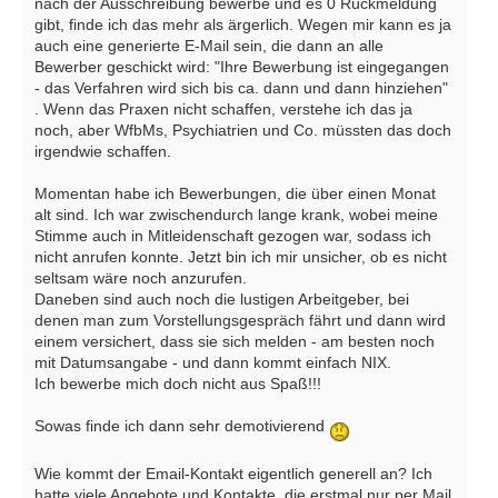
nach der Ausschreibung bewerbe und es 0 Rückmeldung
gibt, finde ich das mehr als ärgerlich. Wegen mir kann es ja
auch eine generierte E-Mail sein, die dann an alle
Bewerber geschickt wird: "Ihre Bewerbung ist eingegangen
- das Verfahren wird sich bis ca. dann und dann hinziehen"
. Wenn das Praxen nicht schaffen, verstehe ich das ja
noch, aber WfbMs, Psychiatrien und Co. müssten das doch
irgendwie schaffen.
Momentan habe ich Bewerbungen, die über einen Monat
alt sind. Ich war zwischendurch lange krank, wobei meine
Stimme auch in Mitleidenschaft gezogen war, sodass ich
nicht anrufen konnte. Jetzt bin ich mir unsicher, ob es nicht
seltsam wäre noch anzurufen.
Daneben sind auch noch die lustigen Arbeitgeber, bei
denen man zum Vorstellungsgespräch fährt und dann wird
einem versichert, dass sie sich melden - am besten noch
mit Datumsangabe - und dann kommt einfach NIX.
Ich bewerbe mich doch nicht aus Spaß!!!
Sowas finde ich dann sehr demotivierend
Wie kommt der Email-Kontakt eigentlich generell an? Ich
hatte viele Angebote und Kontakte, die erstmal nur per Mail